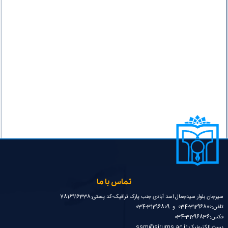
تماس با ما
سیرجان بلوار سیدجمال اسد آبادی جنب پارک ترافیک-کد پستی:7816916338
تلفن:31296800-034 و 31296809-034
فکس:31296836-034
پست الکترونیک:ssm@sirums.ac.ir