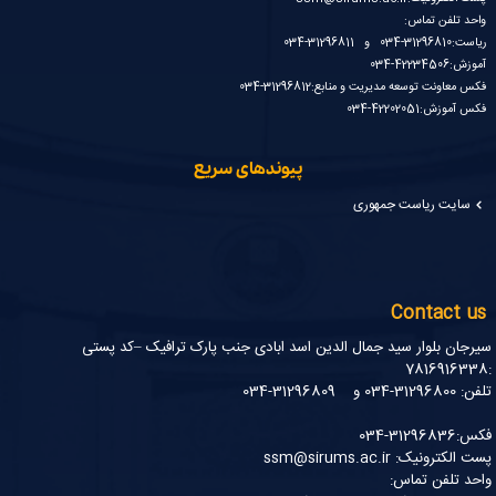
واحد تلفن تماس:
ریاست:31296810-034 و 31296811-034
آموزش:42234506-034
فکس معاونت توسعه مدیریت و منابع:31296812-034
فکس آموزش:42202051-034
پیوندهای سریع
سایت ریاست جمهوری
Contact us
سیرجان بلوار سید جمال الدین اسد ابادی جنب پارک ترافیک –کد پستی
:7816916338
تلفن: 31296800-034 و 31296809-034
فکس:31296836-034
پست الکترونیک: ssm@sirums.ac.ir
واحد تلفن تماس: