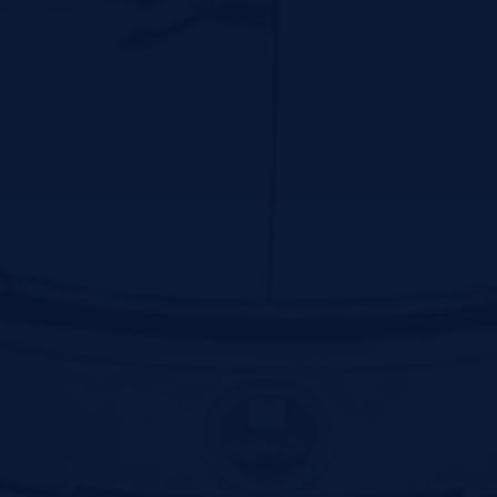
تماس با ما
سیرجان بلوار سیدجمال اسد آبادی جنب پارک ترافیک-کد پستی:7816916338
تلفن:31296800-034 و 31296809-034
فکس:31296836-034
پست الکترونیک:ssm@sirums.ac.ir
واحد تلفن تماس:
ریاست:31296810-034 و 31296811-034
آموزش:42234506-034
فکس معاونت توسعه مدیریت و منابع:31296812-034
فکس آموزش:42202051-034
پیوندهای سریع