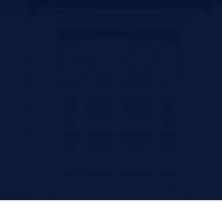
سایت ریاست جمهوری
Contact us
سیرجان بلوار سید جمال الدین اسد ابادی جنب پارک ترافیک –کد پستی
:7816916338
تلفن: 31296800-034 و 31296809-034
فکس:31296836-034
پست الکترونیک: ssm@sirums.ac.ir
واحد تلفن تماس:
ریاست : 31296810-034 و31296811-034
آموزش: 42234506-034
فکس معاونت توسعه مدیریت و منابع : 31296812-034
فکس آموزش: 42202051-034
امروز: 160
بازدید کل: 36,219
آخرین بروزرسانی: چهار شنبه 14 مرداد 1405