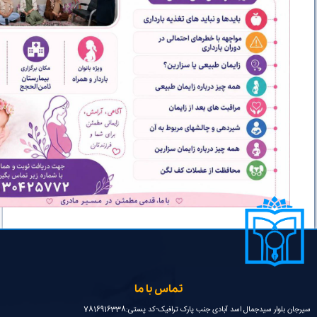
تماس با ما
سیرجان بلوار سیدجمال اسد آبادی جنب پارک ترافیک-کد پستی:7816916338