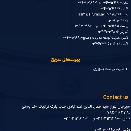
تلفن:31296800-034 و 31296809-034
فکس:31296836-034
پست الکترونیک:ssm@sirums.ac.ir
واحد تلفن تماس:
ریاست:31296810-034 و 31296811-034
آموزش:42234506-034
فکس معاونت توسعه مدیریت و منابع:31296812-034
فکس آموزش:42202051-034
پیوندهای سریع
سایت ریاست جمهوری
Contact us
سیرجان بلوار سید جمال الدین اسد ابادی جنب پارک ترافیک –کد پستی
:7816916338
تلفن: 31296800-034 و 31296809-034
فکس:31296836-034