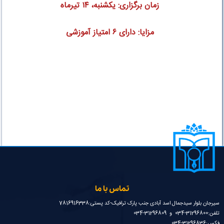
زمان برگزاری: یکشنبه،
۱۴
تیرماه
مزایا: دارای
۶
امتیاز آموزشی
تماس با ما
سیرجان بلوار سیدجمال اسد آبادی جنب پارک ترافیک-کد پستی:7816916338
تلفن:31296800-034 و 31296809-034
فکس:31296836-034