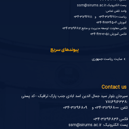
پست الکترونیک:ssm@sirums.ac.ir
واحد تلفن تماس:
ریاست:31296810-034 و 31296811-034
آموزش:42234506-034
فکس معاونت توسعه مدیریت و منابع:31296812-034
فکس آموزش:42202051-034
پیوندهای سریع
سایت ریاست جمهوری
Contact us
سیرجان بلوار سید جمال الدین اسد ابادی جنب پارک ترافیک –کد پستی
:7816916338
تلفن: 31296800-034 و 31296809-034
فکس:31296836-034
پست الکترونیک: ssm@sirums.ac.ir