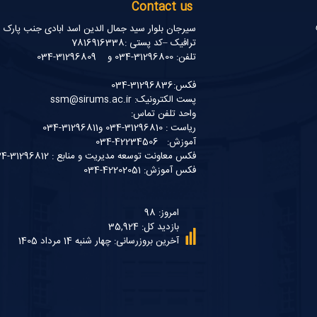
Contact us
سیرجان بلوار سید جمال الدین اسد ابادی جنب پارک
ترافیک –کد پستی :7816916338
تلفن: 31296800-034 و 31296809-034
فکس:31296836-034
پست الکترونیک: ssm@sirums.ac.ir
واحد تلفن تماس:
ریاست : 31296810-034 و31296811-034
آموزش: 42234506-034
فکس معاونت توسعه مدیریت و منابع : 31296812-034
فکس آموزش: 42202051-034
امروز: 98
بازدید کل: 35,924
آخرین بروزرسانی: چهار شنبه 14 مرداد 1405