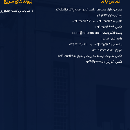
تماس با ما
پیوندهای سریع
سیرجان بلوار سیدجمال اسد آبادی جنب پارک ترافیک-کد
سایت ریاست جمهوری
پستی:7816916338
تلفن:31296800-034 و 31296809-034
فکس:31296836-034
پست الکترونیک:ssm@sirums.ac.ir
واحد تلفن تماس:
ریاست:31296810-034 و 31296811-034
آموزش:42234506-034
فکس معاونت توسعه مدیریت و منابع:31296812-034
فکس آموزش:42202051-034